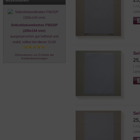
25
Rezensionen
( zz
Lief
Selbstklebeetiketten FM2S/P
(200x144 mm)
ausgesprochen gut haftend und
stabil, selbst bei dieser Größ
Sel
Informationen zur Echtheit der
Kundenbewertungen
25
( zz
Lief
Sel
25
( zz
Lief