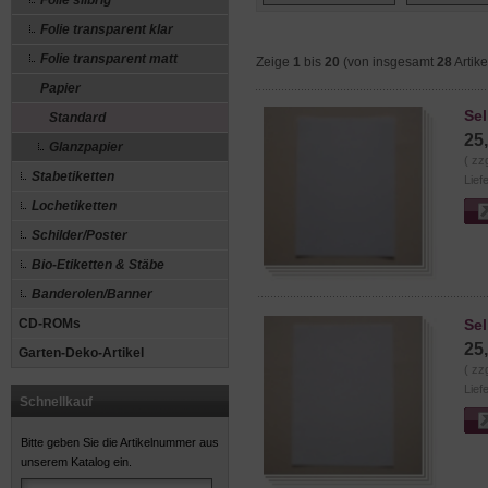
Folie silbrig
Folie transparent klar
Folie transparent matt
Zeige
1
bis
20
(von insgesamt
28
Artike
Papier
Sel
Standard
25
Glanzpapier
( zz
Stabetiketten
Lief
Lochetiketten
Schilder/Poster
Bio-Etiketten & Stäbe
Banderolen/Banner
CD-ROMs
Sel
25
Garten-Deko-Artikel
( zz
Lief
Schnellkauf
Bitte geben Sie die Artikelnummer aus
unserem Katalog ein.