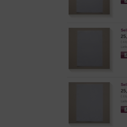
Sel
25
( zz
Lief
Sel
25
( zz
Lief