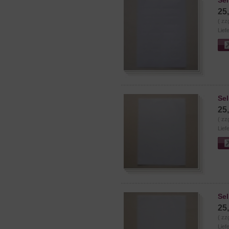
Sel
25
( zz
Lief
Sel
25
( zz
Lief
Sel
25
( zz
Lief