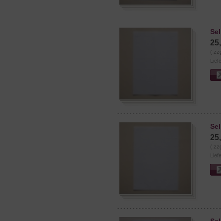
Sel
25
( zz
Lief
Sel
25
( zz
Lief