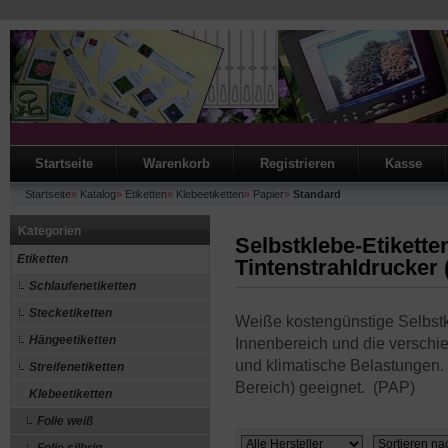
Startseite
Warenkorb
Registrieren
Kasse
Startseite
»
Katalog
»
Etiketten
»
Klebeetiketten
»
Papier
»
Standard
Kategorien
Selbstklebe-Etikette
Etiketten
Tintenstrahldrucker 
Schlaufenetiketten
Stecketiketten
Weiße kostengünstige Selbstk
Hängeetiketten
Innenbereich und die versc
und klimatische Belastungen. 
Streifenetiketten
Bereich) geeignet. (PAP)
Klebeetiketten
Folie weiß