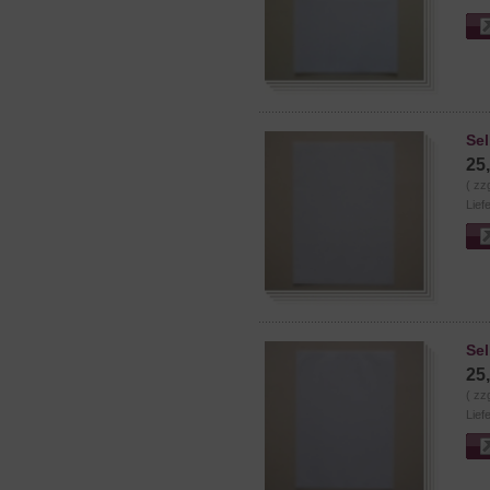
Sel
25
( zz
Lief
Sel
25
( zz
Lief