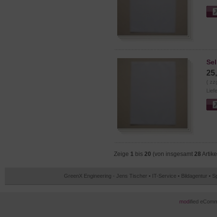
Sel
25
( zz
Lief
Zeige
1
bis
20
(von insgesamt
28
Artike
GreenX Engineering - Jens Tischer • IT-Service • Bildagentur • 
mod
ified eCom