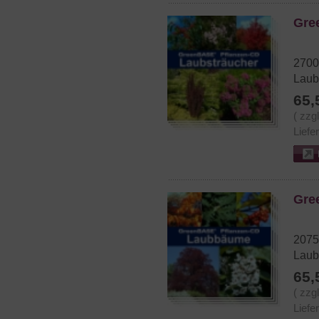
Gre
2700
Laub
65,
( zzg
Liefe
Gre
2075
Lau
65,
( zzg
Liefe