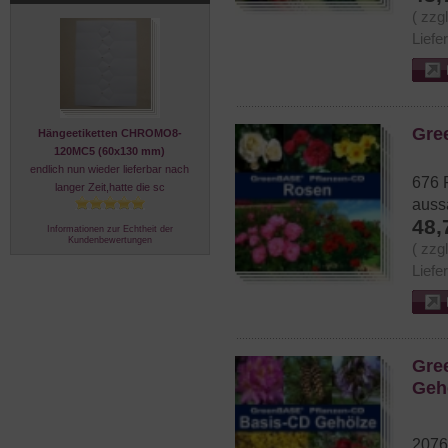
( zzg
Liefe
Gre
Hängeetiketten CHROMO8-
120MC5 (60x130 mm)
endlich nun wieder lieferbar nach
676 
langer Zeit,hatte die sc
auss
48,
Informationen zur Echtheit der
Kundenbewertungen
( zzg
Liefe
Gre
Geh
2076