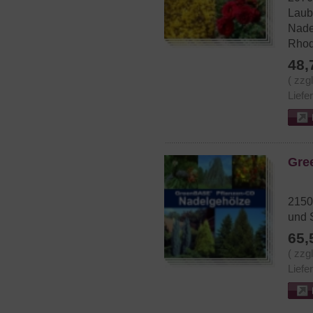
Laub
Nade
Rhod
48,
( zzg
Liefe
Gre
2150
und 
65,
( zzg
Liefe