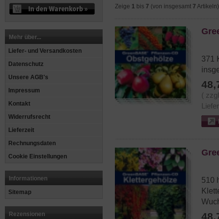
Zeige
1
bis
7
(von insgesamt
7
Artikeln)
Gre
Mehr über...
Liefer- und Versandkosten
371 
Datenschutz
insg
Unsere AGB's
48,
Impressum
( zzg
Kontakt
Liefe
Widerrufsrecht
Lieferzeit
Rechnungsdaten
Gre
Cookie Einstellungen
Informationen
510 
Klet
Sitemap
Wuch
Rezensionen
48,