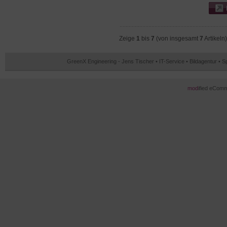
Zeige
1
bis
7
(von insgesamt
7
Artikeln)
GreenX Engineering - Jens Tischer • IT-Service • Bildagentur • 
mod
ified eCom