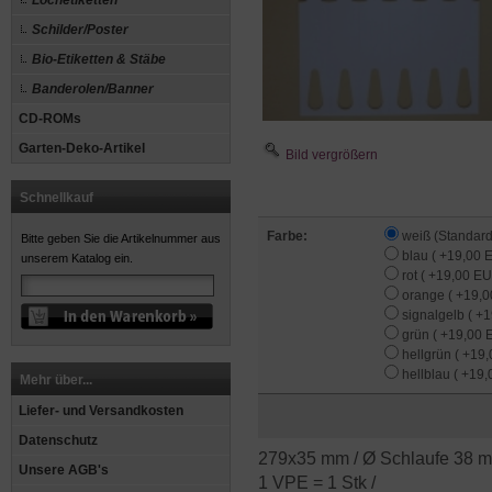
Lochetiketten
Schilder/Poster
Bio-Etiketten & Stäbe
Banderolen/Banner
CD-ROMs
Garten-Deko-Artikel
Bild vergrößern
Schnellkauf
Farbe:
weiß (Standar
Bitte geben Sie die Artikelnummer aus
blau ( +19,00 
unserem Katalog ein.
rot ( +19,00 EU
orange ( +19,0
signalgelb ( +
grün ( +19,00 
hellgrün ( +19
hellblau ( +19
Mehr über...
Liefer- und Versandkosten
Datenschutz
279x35 mm / Ø Schlaufe 38 m
Unsere AGB's
1 VPE = 1 Stk /