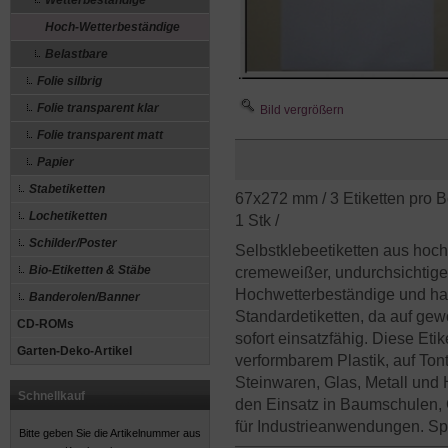
Wetterbeständige
Hoch-Wetterbeständige
Belastbare
Folie silbrig
Folie transparent klar
Bild vergrößern
Folie transparent matt
Papier
Stabetiketten
67x272 mm / 3 Etiketten pro 
Lochetiketten
1 Stk /
Schilder/Poster
Selbstklebeetiketten aus hoc
Bio-Etiketten & Stäbe
cremeweißer, undurchsichtiger
Hochwetterbeständige und halt
Banderolen/Banner
Standardetiketten, da auf ge
CD-ROMs
sofort einsatzfähig. Diese Etik
Garten-Deko-Artikel
verformbarem Plastik, auf Tont
Steinwaren, Glas, Metall und H
Schnellkauf
den Einsatz in Baumschulen, 
für Industrieanwendungen. Spe
Bitte geben Sie die Artikelnummer aus