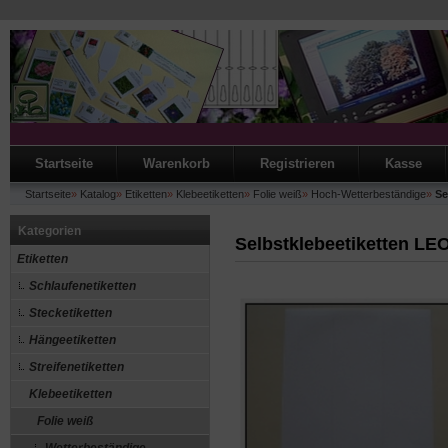
Startseite
Warenkorb
Registrieren
Kasse
Startseite
»
Katalog
»
Etiketten
»
Klebeetiketten
»
Folie weiß
»
Hoch-Wetterbeständige
»
Se
Kategorien
Selbstklebeetiketten L
Etiketten
Schlaufenetiketten
Stecketiketten
Hängeetiketten
Streifenetiketten
Klebeetiketten
Folie weiß