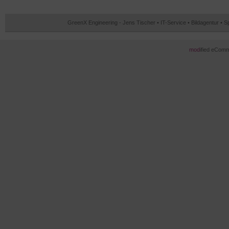
GreenX Engineering - Jens Tischer • IT-Service • Bildagentur • 
mod
ified eCom