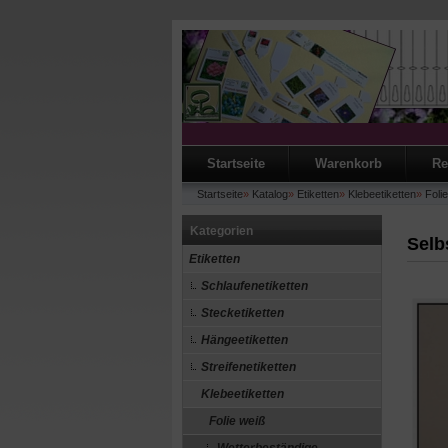
Startseite
Warenkorb
Re
Startseite
»
Katalog
»
Etiketten
»
Klebeetiketten
»
Foli
Kategorien
Selb
Etiketten
Schlaufenetiketten
Stecketiketten
Hängeetiketten
Streifenetiketten
Klebeetiketten
Folie weiß