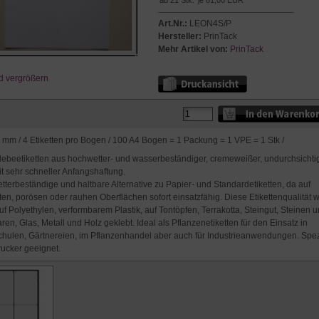
ab 21 Stk.
je 81,00 EUR
Art.Nr.:
LEON4S/P
Hersteller:
PrinTack
Mehr Artikel von:
PrinTack
d vergrößern
mm / 4 Etiketten pro Bogen / 100 A4 Bogen = 1 Packung = 1 VPE = 1 Stk /
lebeetiketten aus hochwetter- und wasserbeständiger, cremeweißer, undurchsichti
it sehr schneller Anfangshaftung.
terbeständige und haltbare Alternative zu Papier- und Standardetiketten, da auf
en, porösen oder rauhen Oberflächen sofort einsatzfähig. Diese Etikettenqualität w
uf Polyethylen, verformbarem Plastik, auf Tontöpfen, Terrakotta, Steingut, Steinen 
ren, Glas, Metall und Holz geklebt. Ideal als Pflanzenetiketten für den Einsatz in
ulen, Gärtnereien, im Pflanzenhandel aber auch für Industrieanwendungen. Spezi
ucker geeignet.