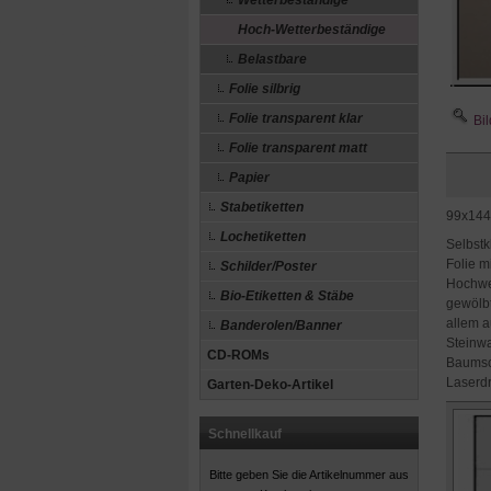
Wetterbeständige
Hoch-Wetterbeständige
Belastbare
Folie silbrig
Folie transparent klar
Bil
Folie transparent matt
Papier
Stabetiketten
99x144 
Lochetiketten
Selbstk
Folie m
Schilder/Poster
Hochwet
Bio-Etiketten & Stäbe
gewölbt
allem a
Banderolen/Banner
Steinwa
CD-ROMs
Baumsch
Laserdr
Garten-Deko-Artikel
Schnellkauf
Bitte geben Sie die Artikelnummer aus