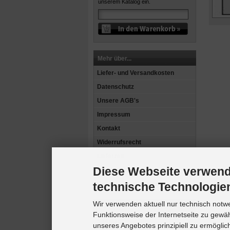
unserem Katalog ein.
Mehr über...
Liefer- und Versandkosten
Datenschutz
Unsere AGB's
Impressum
Kontakt
Widerrufsrecht
Lieferzeit
Diese Webseite verwend
Rechnungsdaten
technische Technologie
Cookie Einstellungen
Wir verwenden aktuell nur technisch notw
Informationen
Funktionsweise der Internetseite zu gewä
Sitemap
unseres Angebotes prinzipiell zu ermöglic