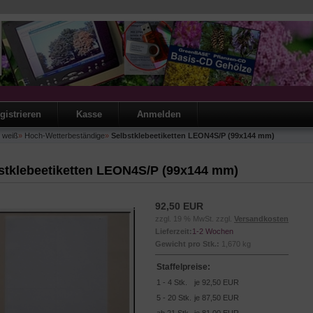
gistrieren
Kasse
Anmelden
e weiß
»
Hoch-Wetterbeständige
»
Selbstklebeetiketten LEON4S/P (99x144 mm)
stklebeetiketten LEON4S/P (99x144 mm)
92,50 EUR
zzgl. 19 % MwSt. zzgl.
Versandkosten
Lieferzeit:
1-2 Wochen
Gewicht pro Stk.:
1,670 kg
Staffelpreise:
1 - 4 Stk.
je 92,50 EUR
5 - 20 Stk.
je 87,50 EUR