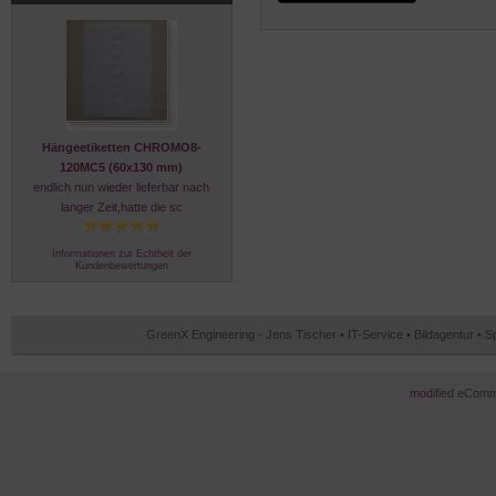
Hängeetiketten CHROMO8-
120MC5 (60x130 mm)
endlich nun wieder lieferbar nach
langer Zeit,hatte die sc
Informationen zur Echtheit der
Kundenbewertungen
GreenX Engineering - Jens Tischer • IT-Service • Bildagentur • 
mod
ified eCom